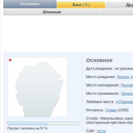
Основное
Блог
( 0 )
Др
Шпионаж
Основное
Дата рождения : не указан
Место рождения :
Россия
,
Н
Место нахождения :
Россия
Место проживания :
Челюск
Любимые места :
д Покровк
Интересы :
Семья
(1596)
О себе : Импульсивна, одно
обостренным чувством спра
Портрет заполнен на 57 %
Сайт :
nn.ru