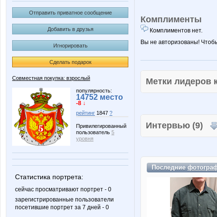
Отправить приватное сообщение
Комплименты
Добавить в друзья
Комплиментов нет.
Вы не авторизованы! Чтоб
Игнорировать
Сделать подарок
Совместная покупка: взрослый
Метки лидеров
популярность:
14752 место
-8 ↓
рейтинг
1847
?
Интервью (9)
Привилегированный
пользователь
5
уровня
Последние
фотогра
Статистика портрета:
сейчас просматривают портрет - 0
зарегистрированные пользователи
посетившие портрет за 7 дней - 0